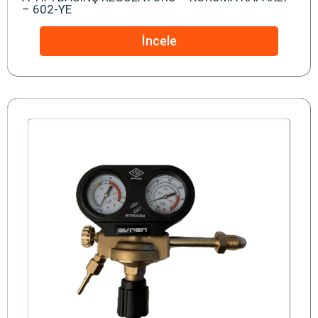
– 602-YE
İncele