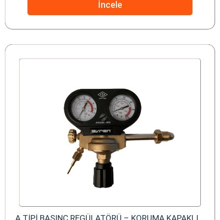
İncele
A TİPİ BASINÇ REGÜLATÖRÜ – KORUMA KAPAKLI