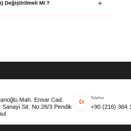
 Değiştirilmeli Mi ?
Telefon
noğlu Mah. Ensar Cad.
 Sanayi Sit. No:28/3 Pendik
+90 (216) 364 
bul