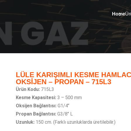
Home
Ür
LÜLE KARIŞIMLI KESME HAMLAC
OKSİJEN – PROPAN – 715L3
Ürün Kodu:
715L3
Kesme Kapasitesi:
3 – 500 mm
Oksijen Bağlantısı:
G1/4″
Propan Bağlantısı:
G3/8″ L
Uzunluk:
150 cm. (Farklı uzunluklarda üretilebilir.)