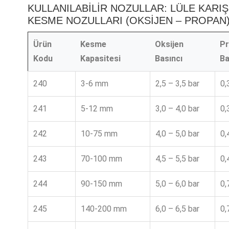
KULLANILABİLİR NOZULLAR: LÜLE KARIŞ
KESME NOZULLARI (OKSİJEN – PROPAN
Ürün
Kesme
Oksijen
P
Kodu
Kapasitesi
Basıncı
Ba
240
3-6 mm
2,5 – 3,5 bar
0,
241
5-12 mm
3,0 – 4,0 bar
0,
242
10-75 mm
4,0 – 5,0 bar
0,
243
70-100 mm
4,5 – 5,5 bar
0,
244
90-150 mm
5,0 – 6,0 bar
0,
245
140-200 mm
6,0 – 6,5 bar
0,