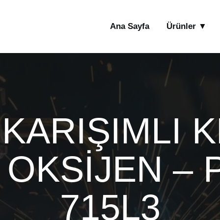
Ana Sayfa
Ürünler ▼
 KARIŞIMLI 
 OKSİJEN – 
715L3